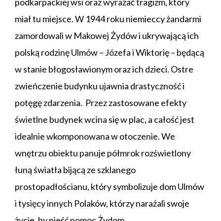
podkarpackiej wsi oraz wyrażać tragizm, który
miał tu miejsce. W 1944 roku niemieccy żandarmi
zamordowali w Makowej Żydów i ukrywającą ich
polską rodzinę Ulmów – Józefa i Wiktorię – będącą
w stanie błogosławionym oraz ich dzieci. Ostre
zwieńczenie budynku ujawnia drastyczność i
potęgę zdarzenia. Przez zastosowane efekty
świetlne budynek wcina się w plac, a całość jest
idealnie wkomponowana w otoczenie. We
wnętrzu obiektu panuje półmrok rozświetlony
łuną światła bijącą ze szklanego
prostopadłościanu, który symbolizuje dom Ulmów
i tysięcy innych Polaków, którzy narażali swoje
życie, by nieść pomoc Żydom.